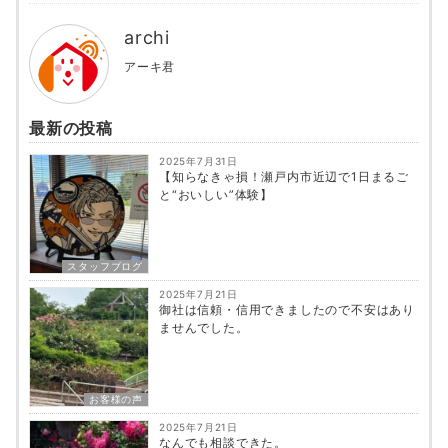
archi
アーキ君
最新の投稿
2025年7月31日
【知らなきゃ損！瀬戸内市近辺で1日まるご
と“おいしい”体験】
スタッフブログ
2025年7月21日
御社は信頼・信用できましたので不安はあり
ませんでした。
お客様の声
2025年7月21日
なんでも相談できた。